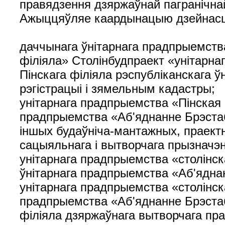
правядзення дзяржаўнай пагранічнай
Ажыццяўляе каардынацыю дзейнасц
даччынага ўнітарнага прадпрыемства
філіяла» Столінбудпраект «унітарна
Пінскага філіяла рэспубліканскага 
рэгістрацыі і зямельным кадастры;
унітарнага прадпрыемства «Пінская 
прадпрыемства «Аб'яднанне Брэста
іншых будаўніча-мантажных, праектн
сацыяльнага і вытворчага прызначэн
унітарнага прадпрыемства «столінс
ўнітарнага прадпрыемства «Аб'ядна
унітарнага прадпрыемства «столінск
прадпрыемства «Аб'яднанне Брэста
філіяла дзяржаўнага вытворчага пра