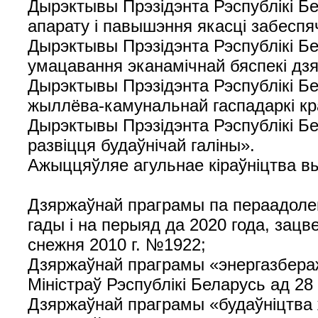
Дырэктывы Прэзідэнта Рэспублікі Бе
апарату і павышэння якасці забеспя
Дырэктывы Прэзідэнта Рэспублікі Б
умацавання эканамічнай бяспекі дз
Дырэктывы Прэзідэнта Рэспублікі Бел
жыллёва-камунальнай гаспадаркі кр
Дырэктывы Прэзідэнта Рэспублікі Бе
развіцця будаўнічай галіны».
Ажыццяўляе агульнае кіраўніцтва в
Дзяржаўнай праграмы па пераадоле
гады і на перыяд да 2020 года, зац
снежня 2010 г. №1922;
Дзяржаўнай праграмы «энергазбераж
Міністраў Рэспублікі Беларусь ад 28
Дзяржаўнай праграмы «будаўніцтва 