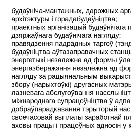
будаўніча-мантажных, дарожных арг
архітэктуры і горадабудаўніцтва;
праектных арганізацый будаўнічага 
дзяржаўнага будаўнічага нагляду;
правядзення падрадных таргоў (тэнд
будаўніцтва аўтазаправачных станц
энергетыкі незалежна ад формы ўлас
энергазберажэння незалежна ад фор
нагляду за рацыянальным выкарыст
збору (нарыхтоўкі) другасных матэр
лазневага абслугоўвання насельніцт
міжнароднага супрацоўніцтва ў адпа
добраўпарадкавання тэрыторый нас
своечасовай выплаты заработнай пл
аховы працы і працоўных адносін у 