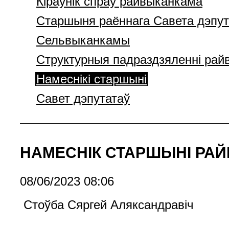
Кіраўнік спраў райвыканкама
Старшыня раённага Савета дэпут
Cельвыканкамы
Структурныя падраздзяленні ра
Намеснікі старшыні
Савет дэпутатаў
НАМЕСНІК СТАРШЫНІ РАЙ
08/06/2023 08:06
Стоўба Сяргей Аляксандравіч