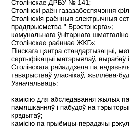
Столінскае ДРБУ № 141;
Столінскі раён газазабеспячэння фі
Столінскія раённыя электрычныя сетк
прадпрыемства " Брэстэнерга»;
камунальнага ўнітарнага шматгалін
Столінскае раённае ЖКГ»;
Пінскага цэнтра стандартызацыі, ме
сертыфікацыі матэрыялаў, вырабаў і
Столінскага райаддзела па надзвыч
таварыстваў уласнікаў, жыллёва-бу
Узначальваць:
камісію для абследавання жылых па
памяшканняў і пабудоў на тэрыторыі
крэдытаў;
камісію па прыёмцы-перадачы рэку