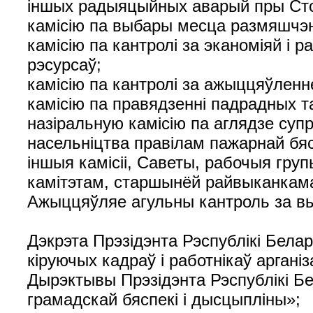
іншых радыяцыйных аварый пры Сто
камісію па выбары месца размяшчэн
камісію па кантролі за эканоміяй 
рэсурсаў;
камісію па кантролі за ажыццяўленн
камісію па правядзенні падрадных та
назіральную камісію па аглядзе су
насельніцтва правілам пажарнай бяс
іншыя камісіі, Саветы, рабочыя гру
камітэтам, старшынёй райвыканкам
Ажыццяўляе агульны кантроль за в
Дэкрэта Прэзідэнта Рэспублікі Белар
кіруючых кадраў і работнікаў аргані
Дырэктывы Прэзідэнта Рэспублікі Бе
грамадскай бяспекі і дысцыпліны»;