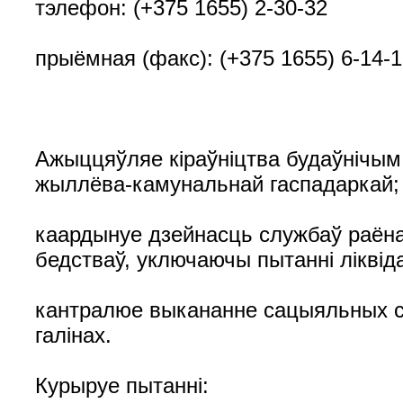
тэлефон: (+375 1655) 2-30-32
прыёмная (факс): (+375 1655) 6-14-
Ажыццяўляе кіраўніцтва будаўнічым
жыллёва-камунальнай гаспадаркай;
каардынуе дзейнасць службаў раёна п
бедстваў, уключаючы пытанні ліквід
кантралюе выкананне сацыяльных ст
галінах.
Курыруе пытанні: