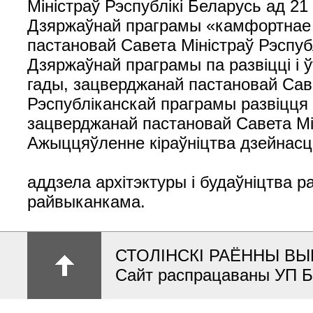
Міністраў Рэспублікі Беларусь ад 21
Дзяржаўнай праграмы «камфортнае 
пастановай Савета Міністраў Рэспубл
Дзяржаўнай праграмы па развіцці і 
гады, зацверджанай пастановай Саве
Рэспубліканскай праграмы развіцця 
зацверджанай пастановай Савета Мін
Ажыццяўленне кіраўніцтва дзейнасц
аддзела архітэктуры і будаўніцтва
райвыканкама.
СТОЛІНСКІ РАЁННЫ ВЫ
Сайт распрацаваны УП 