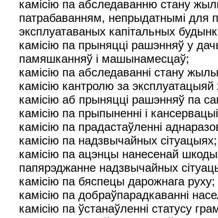
камісію па абследаванню стану жыл
патрабаванням, непрыдатнымі для п
эксплуатаваных капітальных будынка
камісію па прыняцці рашэнняў у дач
памяшканняў і машынамесцаў;
камісію па абследаванні стану жылы
камісію кантролю за эксплуатацыяй
камісію аб прыняцці рашэнняў па с
камісію па прыпыненні і кансервацыі
камісію па прадастаўленні аднараз
камісію па надзвычайных сітуацыях;
камісію па ацэнцы нанесенай шкоды 
папярэджанне надзвычайных сітуац
камісію па бяспецы дарожнага руху;
камісію па добраўпарадкаванні насе
камісію па ўстанаўленні статусу гр