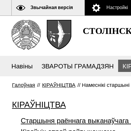
Звычайная версія
Настройкі
СТОЛІНС
Навіны
ЗВАРОТЫ ГРАМАДЗЯН
КІ
Галоўная
//
КІРАЎНІЦТВА
//
Намеснікі старшыні
КІРАЎНІЦТВА
Старшыня раённага выканаўчага 