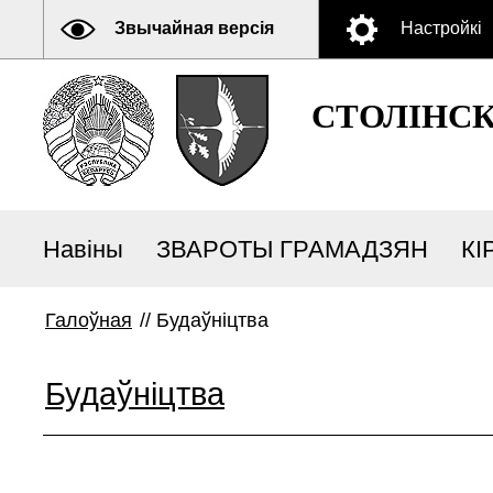
Звычайная версія
Настройкі
СТОЛІНС
Навіны
ЗВАРОТЫ ГРАМАДЗЯН
КІ
Галоўная
//
Будаўніцтва
Будаўніцтва