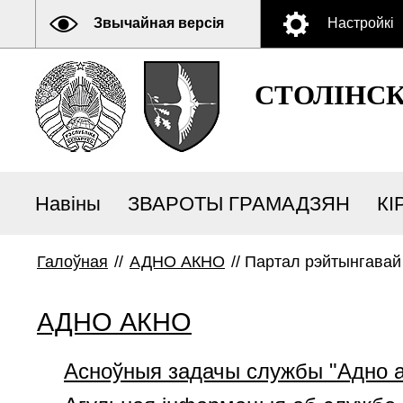
Звычайная версія
Настройкі
СТОЛІНС
Навіны
ЗВАРОТЫ ГРАМАДЗЯН
КІ
Галоўная
//
АДНО АКНО
//
Партал рэйтынгавай 
АДНО АКНО
Асноўныя задачы службы "Адно а