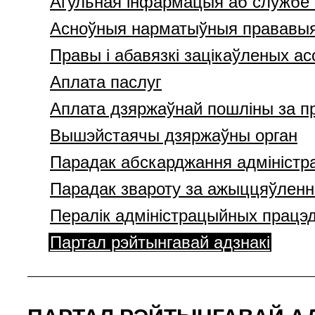
Агульная інфармацыя аб службе 
Асноўныя нарматыўныя прававыя
Правы і абавязкі зацікаўленых а
Аплата паслуг
Аплата дзяржаўнай пошліны за п
Вышэйстаячы дзяржаўны орган
Парадак абскарджання адмініст
Парадак звароту за ажыццяўленн
Пералік адміністрацыйных працэ
Партал рэйтынгавай адзнакі