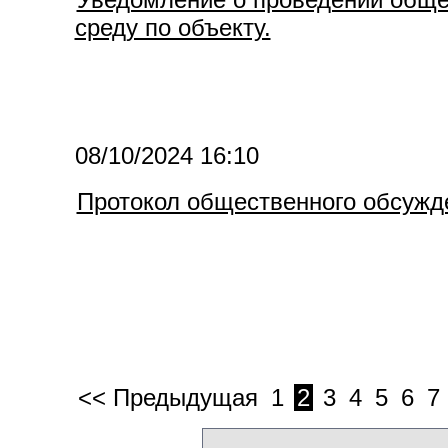
среду по объекту.
08/10/2024 16:10
Протокол общественного обсужд
<< Предыдущая
1
2
3
4
5
6
7