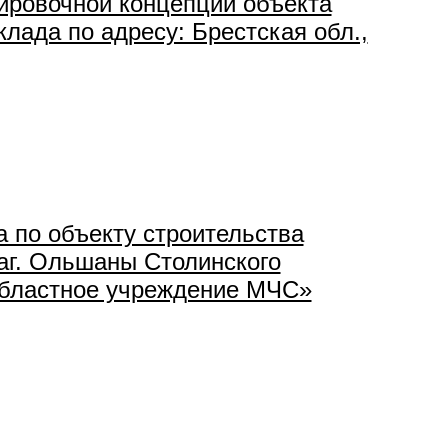
ировочной концепции объекта
лада по адресу: Брестская обл.,
а по объекту строительства
аг. Ольшаны Столинского
областное учреждение МЧС»