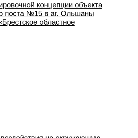
ировочной концепции объекта
о поста №15 в аг. Ольшаны
«Брестское областное
 воздействия на окружающую