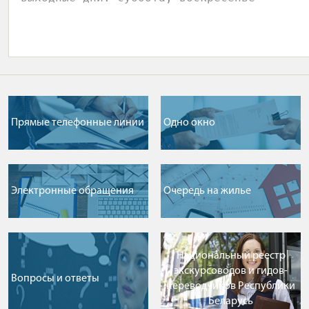
Прямые телефонные линии
Одно окно
Электронные обращения
Очередь на жилье
Национальный реестр
экскурсоводов и гидов-
Вопросы и ответы
переводчиков Республики
Беларусь