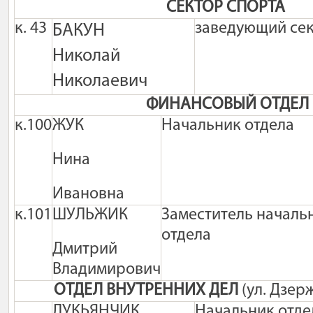
CЕКТОР СПОРТА
к. 43
заведующий се
БАКУН
Николай
Николаевич
ФИНАНСОВЫЙ ОТДЕЛ
к.100
ЖУК
Начальник отдела
Нина
Ивановна
к.101
ШУЛЬЖИК
Заместитель началь
отдела
Дмитрий
Владимирович
ОТДЕЛ ВНУТРЕННИХ ДЕЛ
(ул. Дзер
ЛУКЬЯНЧИК
Начальник отде