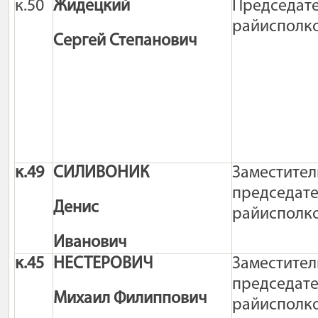
к.50
Жидецкий
Председат
райисполк
Сергей Степанович
к.49
СИЛИВОНИК
Заместите
председат
Денис
райисполк
Иванович
к.45
НЕСТЕРОВИЧ
Заместите
председат
Михаил Филиппович
райисполк