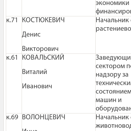
экономики
финансиро
к.71
КОСТЮКЕВИЧ
Начальник 
растениево
Денис
Викторович
к.61
КОВАЛЬСКИЙ
Заведующи
сектором п
Виталий
надзору за
техническ
Иванович
состояние
машин и
оборудова
к.69
ВОЛОНЦЕВИЧ
Начальник 
животново