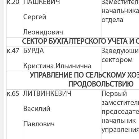
к.20
ПАШКЕВИЧ
Заместител
начальник
Сергей
отдела
Леонидович
СЕКТОР БУХГАЛТЕРСКОГО УЧЕТА И
к.47
БУРДА
Заведующи
сектором
Кристина Ильинична
УПРАВЛЕНИЕ ПО СЕЛЬСКОМУ ХО
ПРОДОВОЛЬСТВИЮ
к.65
ЛИТВИНКЕВИЧ
Первый
заместител
Василий
председате
начальник
Павлович
управлени