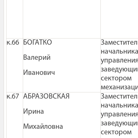
к.66
БОГАТКО
Заместител
начальник
Валерий
управления
заведующи
Иванович
сектором
механизац
к.67
АБРАЗОВСКАЯ
Заместител
начальник
Ирина
управления
заведующи
Михайловна
сектором