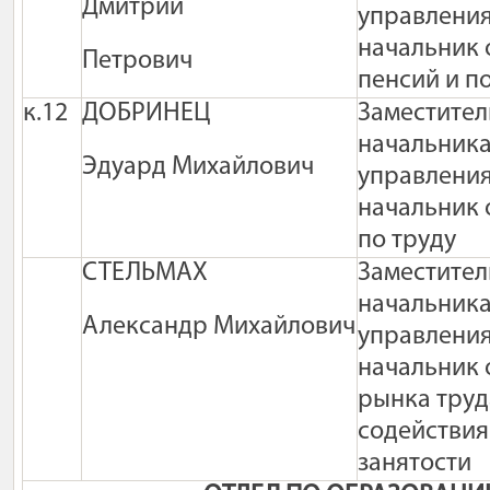
Дмитрий
управления
начальник 
Петрович
пенсий и п
к.12
ДОБРИНЕЦ
Заместител
начальник
Эдуард Михайлович
управления
начальник 
по труду
СТЕЛЬМАХ
Заместител
начальник
Александр Михайлович
управления
начальник 
рынка труд
содействия
занятости