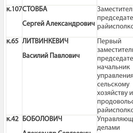
к.107
СТОВБА
Заместите
председат
Сергей Александрович
райисполк
к.65
ЛИТВИНКЕВИЧ
Первый
заместите
Василий Павлович
председате
начальник
управления
сельскому
хозяйству 
продоволь
райисполк
к.42
БОБОЛОВИЧ
Управляю
делами