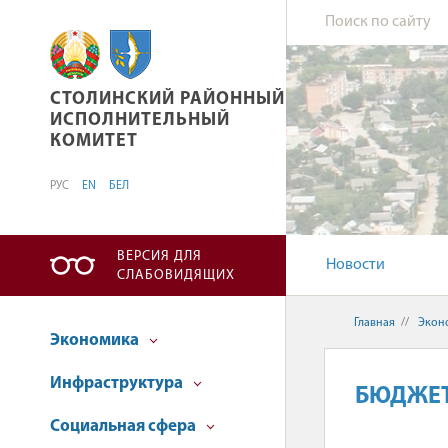
СТОЛИНСКИЙ РАЙОННЫЙ ИСПОЛНИТЕЛЬНЫ
СТОЛИНСКИЙ РАЙОННЫЙ
ИСПОЛНИТЕЛЬНЫЙ
КОМИТЕТ
РУС
EN
БЕЛ
ВЕРСИЯ ДЛЯ
Новости
СЛАБОВИДЯЩИХ
Главная
//
Экон
Экономика
Инфраструктура
БЮДЖЕ
Социальная сфера