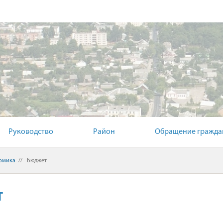
Й КОМИТЕТ
Руководство
Район
Обращение гражда
омика
//
Бюджет
Т