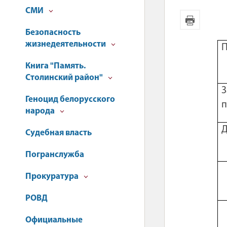
СМИ
Безопасность
жизнедеятельности
П
Книга "Память.
Столинский район"
З
Геноцид белорусского
п
народа
Д
Судебная власть
Погранслужба
Прокуратура
РОВД
Официальные