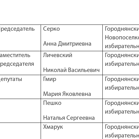
редседатель
Серко
Городнянск
Новопоселк
Анна Дмитриевна
избирательн
аместитель
Личевский
Городнянс
редседателя
избирательн
Николай Васильевич
епутаты
Гмир
Городнянск
избирательн
Мария Яковлевна
Пешко
Городнянск
избирательн
Наталья Сергеевна
Хмарук
Городнянск
избирательн