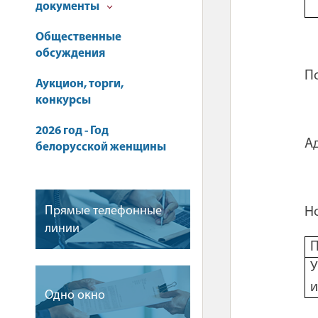
документы
Общественные
обсуждения
По
Аукцион, торги,
конкурсы
2026 год - Год
А
белорусской женщины
Прямые телефонные
Н
линии
П
и
Одно окно