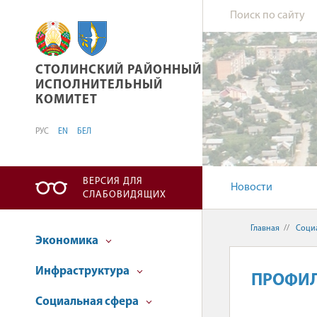
СТОЛИНСКИЙ РАЙОННЫЙ ИСПОЛНИТЕЛЬНЫ
СТОЛИНСКИЙ РАЙОННЫЙ
ИСПОЛНИТЕЛЬНЫЙ
КОМИТЕТ
РУС
EN
БЕЛ
ВЕРСИЯ ДЛЯ
Новости
СЛАБОВИДЯЩИХ
Главная
//
Соци
Экономика
Инфраструктура
ПРОФИЛ
Социальная сфера