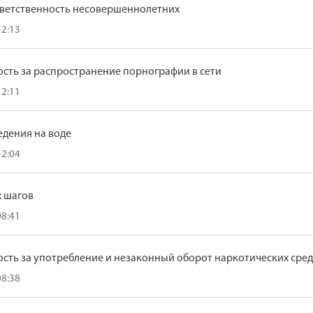
тветственность несовершеннолетних
12:13
сть за распространение порнографии в сети
12:11
едения на воде
12:04
х шагов
08:41
сть за употребление и незаконный оборот наркотических сред
08:38