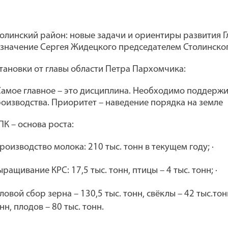
олинский район: новые задачи и ориентиры развития Гл
значение Сергея Жидецкого председателем Столинско
тановки от главы области
Петра Пархомчика:
амое главное – это дисциплина. Необходимо поддержив
оизводства. Приоритет – наведение порядка на земле
ПК – основа роста:
производство молока: 210 тыс. тонн в текущем году; ·
ращивание КРС: 17,5 тыс. тонн, птицы – 4 тыс. тонн; ·
ловой сбор зерна – 130,5 тыс. тонн, свёклы – 42 тыс.тон
нн, плодов – 80 тыс. тонн.