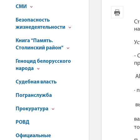
СМИ
Безопасность
Ст
жизнедеятельности
на
Книга "Память.
Ус
Столинский район"
-
С
Геноцид белорусского
пр
народа
А
Судебная власть
· 
Погранслужба
вы
Прокуратура
ва
РОВД
то
Официальные