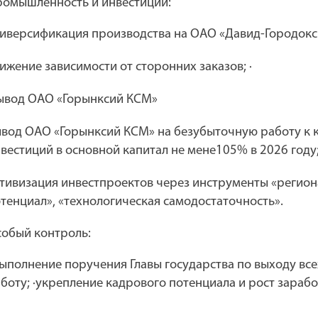
омышленность и инвестиции:
диверсификация производства на
ОАО «Давид-Городокс
ижение зависимости от сторонних заказов; ·
ывод
ОАО «Горынксий КСМ»
ывод
ОАО «Горынксий КСМ»
на безубыточную работу к к
нвестиций
в основной капитал не мене
105%
в 2026 году;
тивизация инвестпроектов
через инструменты
«регион
тенциал», «технологическая самодостаточность».
обый контроль:
выполнение
поручения Главы государства
по выходу вс
боту; ·
укрепление
кадрового потенциала
и
рост зарабо