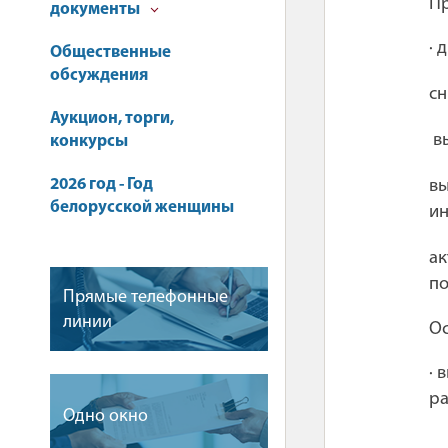
Пр
документы
· 
Общественные
обсуждения
сн
Аукцион, торги,
в
конкурсы
2026 год - Год
в
белорусской женщины
и
ак
по
Прямые телефонные
линии
Ос
· 
ра
Одно окно