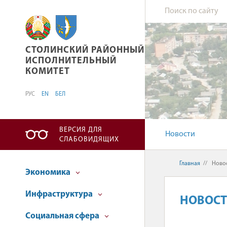
СТОЛИНСКИЙ РАЙОННЫЙ ИСПОЛНИТЕЛЬНЫ
СТОЛИНСКИЙ РАЙОННЫЙ
ИСПОЛНИТЕЛЬНЫЙ
КОМИТЕТ
РУС
EN
БЕЛ
ВЕРСИЯ ДЛЯ
Новости
СЛАБОВИДЯЩИХ
Главная
//
Ново
Экономика
Инфраструктура
НОВОС
Социальная сфера