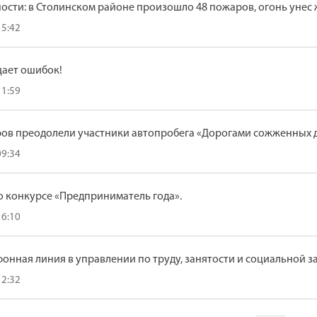
ости: в Столинском районе произошло 48 пожаров, огонь унес 
15:42
щает ошибок!
11:59
ров преодолели участники автопробега «Дорогами сожженных 
09:34
о конкурсе «Предприниматель года».
16:10
онная линия в управлении по труду, занятости и социальной 
12:32