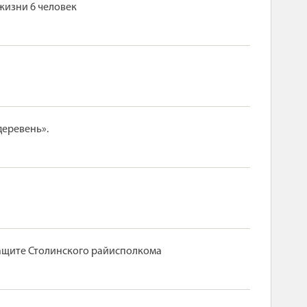
жизни 6 человек
деревень».
защите Столинского райисполкома