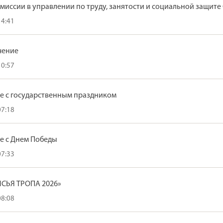
миссии в управлении по труду, занятости и социальной защит
14:41
чение
10:57
е с государственным праздником
07:18
е с Днем Победы
07:33
СЬЯ ТРОПА 2026»
08:08