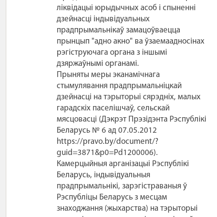
ліквідацыі юрыдычных асоб і спыненні
дзейнасці індывідуальных
прадпрымальнікаў замацоўваецца
прынцып "адно акно" ва ўзаемаадносінах
рэгіструючага органа з іншымі
дзяржаўнымі органамі.
Прыняты меры эканамічнага
стымулявання прадпрымальніцкай
дзейнасці на тэрыторыі сярэдніх, малых
гарадскіх паселішчаў, сельскай
мясцовасці (Дэкрэт Прэзідэнта Рэспублікі
Беларусь № 6 ад 07.05.2012
https://pravo.by/document/?
guid=3871&p0=Pd1200006).
Камерцыйныя арганізацыі Рэспублікі
Беларусь, індывідуальныя
прадпрымальнікі, зарэгістраваныя ў
Рэспубліцы Беларусь з месцам
знаходжання (жыхарства) на тэрыторыі