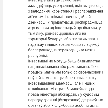
Інвестары могуць самастойна
ажыццяўляць усе дзеянні, якія выцякаюць
з валодання, карыстання і распараджэння
аб'ектамі і вынікамі інвестыцыйнай
дзейнасці. У прыватнасці, распараджацца
атрыманым ад інвестыцый прыбыткам, у
тым ліку, рэінвесціраваць яго на
тэрыторыі Беларусі або пасля выплаты
падаткаў і іншых абавязковых плацяжоў
бесперашкодна пераводзіць за межы
рэспублікі.
Інвестыцыі не могуць быць бязвыплатна
нацыяналізаваны або рэквізаваны. Такія
працэсы магчымы толькі са своечасовай і
поўнай кампенсацыяй не толькі кошту
інвестыцыйнай маёмасці, але і іншых
выкліканых імі страт. Замацоўваецца
права інвестара абскардзіць у судовым
парадку дзеянні (бяздзеянне) дзяржаўных
органаў або іх службовых асоб і іх акты,