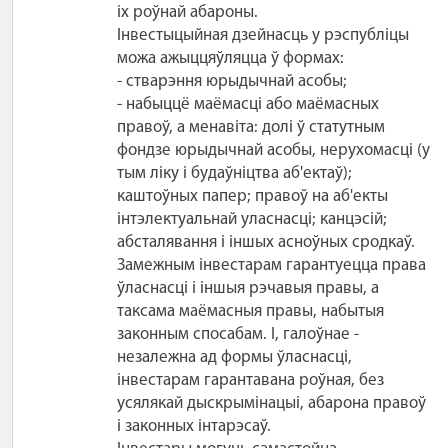
іх роўнай абароны.
Інвестыцыйная дзейнасць у рэспубліцы
можа ажыццяўляцца ў формах:
- стварэння юрыдычнай асобы;
- набыццё маёмасці або маёмасных
правоў, а менавіта: долі ў статутным
фондзе юрыдычнай асобы, нерухомасці (у
тым ліку і будаўніцтва аб'ектаў);
каштоўных папер; правоў на аб'екты
інтэлектуальнай уласнасці; канцэсій;
абсталявання і іншых асноўных сродкаў.
Замежным інвестарам гарантуецца права
ўласнасці і іншыя рэчавыя правы, а
таксама маёмасныя правы, набытыя
законным спосабам. І, галоўнае -
незалежна ад формы ўласнасці,
інвестарам гарантавана роўная, без
усялякай дыскрымінацыі, абарона правоў
і законных інтарэсаў.