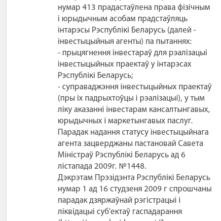
нумар 413 прадастаўлена права фізічным
і юрыдычным асобам прадстаўляць
інтарэсы Рэспублікі Беларусь (далей -
інвестыцыйныя агенты) па пытаннях:
- прыцягнення інвестараў для рэалізацыі
інвестыцыйных праектаў у інтарэсах
Рэспублікі Беларусь;
- суправаджэння інвестыцыйных праектаў
(пры іх падрыхтоўцы і рэалізацыі), у тым
ліку аказанні інвестарам кансалтынгавых,
юрыдычных і маркетынгавых паслуг.
Парадак надання статусу інвестыцыйнага
агента зацверджаны пастановай Савета
Міністраў Рэспублікі Беларусь ад 6
лістапада 2009г. №1448.
Дэкрэтам Прэзідэнта Рэспублікі Беларусь
нумар 1 ад 16 студзеня 2009 г спрошчаны
парадак дзяржаўнай рэгістрацыі і
ліквідацыі суб'ектаў гаспадарання