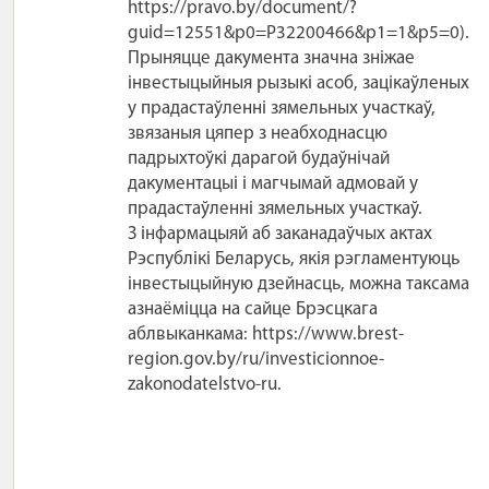
https://pravo.by/document/?
guid=12551&p0=P32200466&p1=1&p5=0).
Прыняцце дакумента значна зніжае
інвестыцыйныя рызыкі асоб, зацікаўленых
у прадастаўленні зямельных участкаў,
звязаныя цяпер з неабходнасцю
падрыхтоўкі дарагой будаўнічай
дакументацыі і магчымай адмовай у
прадастаўленні зямельных участкаў.
З інфармацыяй аб заканадаўчых актах
Рэспублікі Беларусь, якія рэгламентуюць
інвестыцыйную дзейнасць, можна таксама
азнаёміцца ​​на сайце Брэсцкага
аблвыканкама: https://www.brest-
region.gov.by/ru/investicionnoe-
zakonodatelstvo-ru.