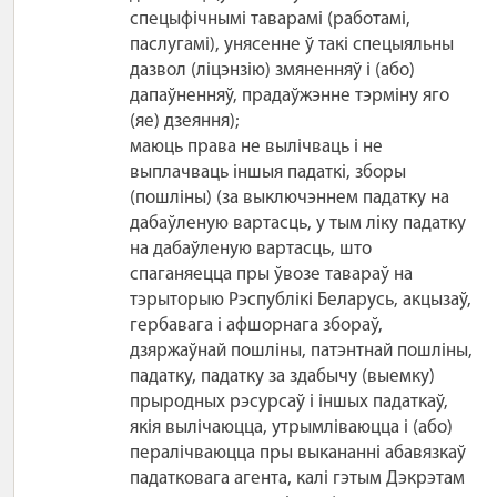
спецыфічнымі таварамі (работамі,
паслугамі), унясенне ў такі спецыяльны
дазвол (ліцэнзію) змяненняў і (або)
дапаўненняў, прадаўжэнне тэрміну яго
(яе) дзеяння);
маюць права не вылічваць і не
выплачваць іншыя падаткі, зборы
(пошліны) (за выключэннем падатку на
дабаўленую вартасць, у тым ліку падатку
на дабаўленую вартасць, што
спаганяецца пры ўвозе тавараў на
тэрыторыю Рэспублікі Беларусь, акцызаў,
гербавага і афшорнага збораў,
дзяржаўнай пошліны, патэнтнай пошліны,
падатку, падатку за здабычу (выемку)
прыродных рэсурсаў і іншых падаткаў,
якія вылічаюцца, утрымліваюцца і (або)
пералічваюцца пры выкананні абавязкаў
падатковага агента, калі гэтым Дэкрэтам