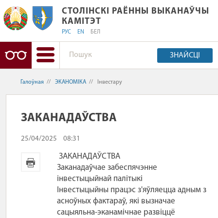
СТОЛІНСКІ РАЁННЫ ВЫКАНАЎЧЫ КАМ
СТОЛІНСКІ РАЁННЫ ВЫКАНАЎЧЫ
КАМІТЭТ
РУС
EN
БЕЛ
ЗНАЙСЦІ
Галоўная
//
ЭКАНОМІКА
//
Інвестару
ЗАКАНАДАЎСТВА
25/04/2025
08:31
ЗАКАНАДАЎСТВА
Заканадаўчае забеспячэнне
інвестыцыйнай палітыкі
Інвестыцыйны працэс з'яўляецца адным з
асноўных фактараў, які вызначае
сацыяльна-эканамічнае развіццё