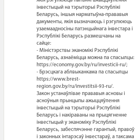
якія рэгулююць пытанні ажыццяўлення
інвестыцый на тэрыторыі Рэспублікі
Беларусь, іншыя нарматыўна-прававыя
дакументы, якія вызначаюць і рэгулююць
узаемаадносіны патэнцыйнага інвестара і
Рэспублікі Беларусь размешчаны на
сайце:
- Міністэрствы эканомікі Рэспублікі
Беларусь, азнаёміцца ​​можна па спасылцы:
https://economy.gov.by/ru/investicii-ru/;
- Брэсцкага аблвыканкама па спасылцы
https://www.brest-
region.gov.by/ru/investitsii-93-ru/.
Закон устанаўлівае прававыя асновы і
асноўныя прынцыпы ажыццяўлення
інвестыцый на тэрыторыі Рэспублікі
Беларусь і накіраваны на прыцягненне
інвестыцый у эканоміку Рэспублікі
Беларусь, забеспячэнне гарантый, правоў
і законных інтарэсаў інвестараў, а таксама