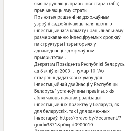
якія парушаюць правы інвестара і (або)
прычыняюць яму страты.
Прынятыя рашэнні на дзяржаўным
узроўні садзейнічаюць паляпшэнню
інвестыцыйнага клімату і рацыянальнаму
размеркаванню інвесціруемых сродкаў
па структуры і тэрыторыях у
адпаведнасці з дзяржаўнымі
прыярытэтамі:
Дэкрэтам Прэзідэнта Рэспублікі Беларусь
ад 6 жніўня 2009 г. нумар 10 "Аб
стварэнні дадатковых умоў для
інвестыцыйнай дзейнасці ў Рэспубліцы
Беларусь" устаноўлены правілы, якія
аблягчаюць пачатак рэалізацыі
інвестыцыйных праектаў у Беларусі, як
для беларускіх, так і для замежных
інвестараў. https://pravo.by/document/?
guid=3871&p0=pd0900010