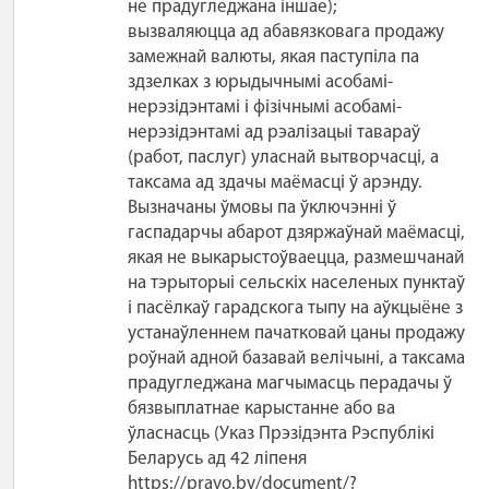
не прадугледжана іншае);
вызваляюцца ад абавязковага продажу
замежнай валюты, якая паступіла па
здзелках з юрыдычнымі асобамі-
нерэзідэнтамі і фізічнымі асобамі-
нерэзідэнтамі ад рэалізацыі тавараў
(работ, паслуг) уласнай вытворчасці, а
таксама ад здачы маёмасці ў арэнду.
Вызначаны ўмовы па ўключэнні ў
гаспадарчы абарот дзяржаўнай маёмасці,
якая не выкарыстоўваецца, размешчанай
на тэрыторыі сельскіх населеных пунктаў
і пасёлкаў гарадскога тыпу на аўкцыёне з
устанаўленнем пачатковай цаны продажу
роўнай адной базавай велічыні, а таксама
прадугледжана магчымасць перадачы ў
бязвыплатнае карыстанне або ва
ўласнасць (Указ Прэзідэнта Рэспублікі
Беларусь ад 42 ліпеня
https://pravo.by/document/?