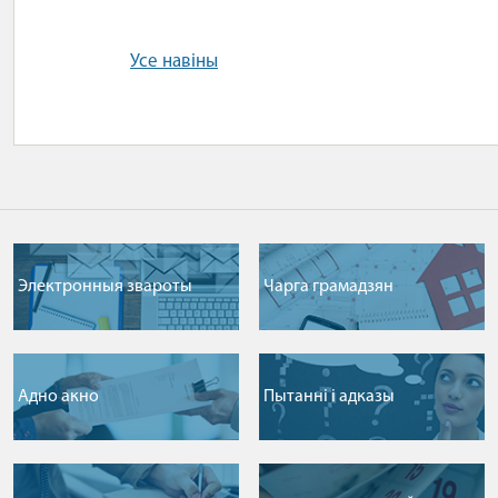
Усе навіны
Электронныя звароты
Чарга грамадзян
Адно акно
Пытаннi i адказы