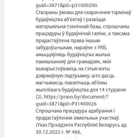
guid=3871&p0=p31000200.
Створаны ўмовы для скарачэння тэрмінаў
будаўніцтва аб'ектаў і развіцця
матэрыяльна-тэхнічнай базы, спрошчаны
працэдуры ў будаўнічай галіне, а таксама
прадастаўлена права іншым
забудоўшчыкам, нараўне з УКБ,
ажыццяўляць будаўніцтва жылых
памяшканняў для грамадзян, якія
выкарыстоўваюць на гэтыя мэты
дзяржаўную падтрымку, што дасць
магчымасць павялічыць аб'ёмы
жыллёвага будаўніцтва для 14 студзеня
(2). https://pravo.by/document/?
guid=3871&p0=P31400026
Спрошчана працэдура адабрання і
прадастаўлення зямельных участкаў.
(Указ Прэзідэнта Рэспублікі Беларусь ад
30.12.2022 г. № 466,