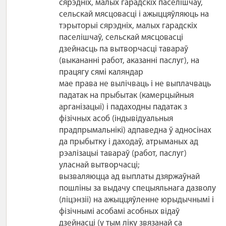
сярэдніх, малых гарадскіх паселішчаў,
сельскай мясцовасці і ажыццяўляюць на
тэрыторыі сярэдніх, малых гарадскіх
паселішчаў, сельскай мясцовасці
дзейнасць па вытворчасці тавараў
(выкананні работ, аказанні паслуг), на
працягу сямі каляндар
мае права не вылічваць і не выплачваць
падатак на прыбытак (камерцыйныя
арганізацыі) і падаходны падатак з
фізічных асоб (індывідуальныя
прадпрымальнікі) адпаведна ў адносінах
да прыбытку і даходаў, атрыманых ад
рэалізацыі тавараў (работ, паслуг)
уласнай вытворчасці;
вызваляюцца ад выплаты дзяржаўнай
пошліны за выдачу спецыяльнага дазволу
(ліцэнзіі) на ажыццяўленне юрыдычнымі і
фізічнымі асобамі асобных відаў
дзейнасці (у тым ліку звязанай са