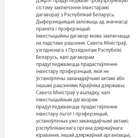
Дэкрэт прадугледжвае трохузроўневую
сістэму заключэння інвестарамі
дагавораў з Рэспублікай Беларусь.
Дыферэнцыяцыя залежыць ад значнасці
праекта і прэферэнцый.
Інвестыцыйны дагавор можа заключацца
на падставе рашэння: Савета Міністраў,
узгодненага з Прэзідэнтам Рэспублікі
Беларусь, калі дагаворам
прадугледжваецца прадастаўленне
інвестару прэферэнцый, якія не
ўстаноўлены заканадаўчымі актамі або
іншымі рашэннямі Кіраўніка дзяржавы;
Савета Міністраў у выпадку, калі
інвестыцыйным дагаворам
прадугледжваецца прадастаўленне
інвестару льгот і прэферэнцый,
устаноўленых ужо заканадаўчымі актамі;
рэспубліканскага органа дзяржаўнага
кіравання, іншай дзяржаўнай арганізацыі,