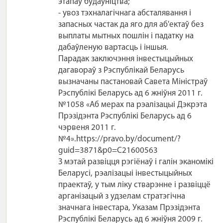
этапаў будаўніцтва;
- увоз тэхналагічнага абсталявання і
запасных частак да яго для аб'ектаў без
выплаты мытных пошлін і падатку на
дабаўленую вартасць і іншыя.
Парадак заключэння інвестыцыйных
дагавораў з Рэспублікай Беларусь
вызначаны пастановай Савета Міністраў
Рэспублікі Беларусь ад 6 жніўня 2011 г.
№1058 «Аб мерах па рэалізацыі Дэкрэта
Прэзідэнта Рэспублікі Беларусь ад 6
чэрвеня 2011 г.
№4».https://pravo.by/document/?
guid=3871&p0=C21600563
З мэтай развіцця рэгіёнаў і галін эканомікі
Беларусі, рэалізацыі інвестыцыйных
праектаў, у тым ліку стварэнне і развіццё
арганізацый з удзелам стратэгічна
значнага інвестара, Указам Прэзідэнта
Рэспублікі Беларусь ад 6 жніўня 2009 г.