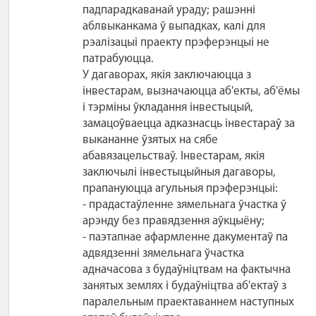
падпарадкаванай ураду; рашэнні
аблвыканкама ў выпадках, калі для
рэалізацыі праекту прэферэнцыі не
патрабуюцца.
У дагаворах, якія заключаюцца з
інвестарам, вызначаюцца аб'екты, аб'ёмы
і тэрміны ўкладання інвестыцый,
замацоўваецца адказнасць інвестараў за
выкананне ўзятых на сябе
абавязацельстваў. Інвестарам, якія
заключылі інвестыцыйныя дагаворы,
прапануюцца агульныя прэферэнцыі:
- прадастаўленне зямельнага ўчастка ў
арэнду без правядзення аўкцыёну;
- паэтапнае афармленне дакументаў па
адвядзенні зямельнага ўчастка
адначасова з будаўніцтвам на фактычна
занятых землях і будаўніцтва аб'ектаў з
паралельным праектаваннем наступных