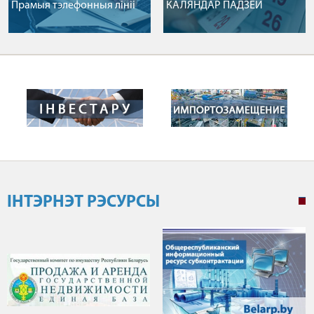
Прамыя тэлефонныя лiнii
КАЛЯНДАР ПАДЗЕЙ
ІНТЭРНЭТ РЭСУРСЫ