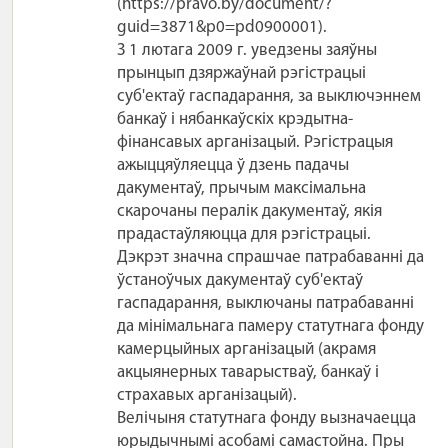
(https://pravo.by/document/?
guid=3871&p0=pd0900001).
З 1 лютага 2009 г. уведзены заяўны
прынцып дзяржаўнай рэгістрацыі
суб'ектаў гаспадарання, за выключэннем
банкаў і нябанкаўскіх крэдытна-
фінансавых арганізацый. Рэгістрацыя
ажыццяўляецца ў дзень падачы
дакументаў, прычым максімальна
скарочаны пералік дакументаў, якія
прадастаўляюцца для рэгістрацыі.
Дэкрэт значна спрашчае патрабаванні да
ўстаноўчых дакументаў суб'ектаў
гаспадарання, выключаны патрабаванні
да мінімальнага памеру статутнага фонду
камерцыйных арганізацый (акрамя
акцыянерных таварыстваў, банкаў і
страхавых арганізацый).
Велічыня статутнага фонду вызначаецца
юрыдычнымі асобамі самастойна. Пры