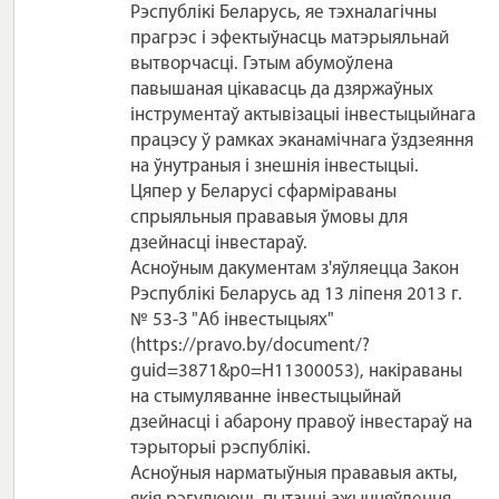
Рэспублікі Беларусь, яе тэхналагічны
прагрэс і эфектыўнасць матэрыяльнай
вытворчасці. Гэтым абумоўлена
павышаная цікавасць да дзяржаўных
інструментаў актывізацыі інвестыцыйнага
працэсу ў рамках эканамічнага ўздзеяння
на ўнутраныя і знешнія інвестыцыі.
Цяпер у Беларусі сфарміраваны
спрыяльныя прававыя ўмовы для
дзейнасці інвестараў.
Асноўным дакументам з'яўляецца Закон
Рэспублікі Беларусь ад 13 ліпеня 2013 г.
№ 53-З "Аб інвестыцыях"
(https://pravo.by/document/?
guid=3871&p0=H11300053), накіраваны
на стымуляванне інвестыцыйнай
дзейнасці і абарону правоў інвестараў на
тэрыторыі рэспублікі.
Асноўныя нарматыўныя прававыя акты,