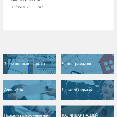
13/06/2023
11:47
Электронныя звароты
Чарга грамадзян
Адно акно
Пытаннi i адказы
Прамыя тэлефонныя лiнii
КАЛЯНДАР ПАДЗЕЙ