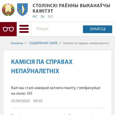
СТОЛІНСКІ РАЁННЫ ВЫКАНАЎЧЫ КАМ
СТОЛІНСКІ РАЁННЫ ВЫКАНАЎЧЫ
КАМІТЭТ
РУС
EN
БЕЛ
ЗНАЙСЦІ
Галоўная
//
САЦЫЯЛЬНАЯ СФЕРА
//
Камісія па справах непаўналетніх
КАМІСІЯ ПА СПРАВАХ
НЕПАЎНАЛЕТНІХ
Калі вы сталі ахвярай хатняга гвалту, тэлефануйце
на лінію 165
25/04/2025
09:20