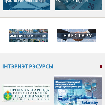
Прамыя тэлефонныя лiнii
КАЛЯНДАР ПАДЗЕЙ
ІНТЭРНЭТ РЭСУРСЫ