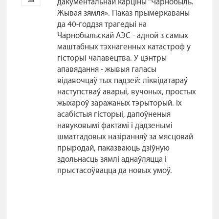
дакументальнай карціны “Чарнобыль.
Жывая зямля». Паказ прымеркаваны
да 40-годдзя трагедыі на
Чарнобыльскай АЭС - адной з самых
маштабных тэхнагенных катастроф у
гісторыі чалавецтва. У цэнтры
апавядання - жывыя галасы
відавочцаў тых падзей: ліквідатараў
наступстваў аварыі, вучоных, простых
жыхароў заражаных тэрыторый. Іх
асабістыя гісторыі, дапоўненыя
навуковымі фактамі і дадзенымі
шматгадовых назіранняў за мясцовай
прыродай, паказваюць дзіўную
здольнасць зямлі аднаўляцца і
прыстасоўвацца да новых умоў.