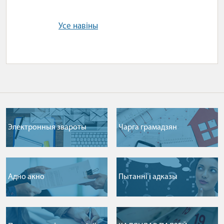
Усе навіны
Электронныя звароты
Чарга грамадзян
Адно акно
Пытаннi i адказы