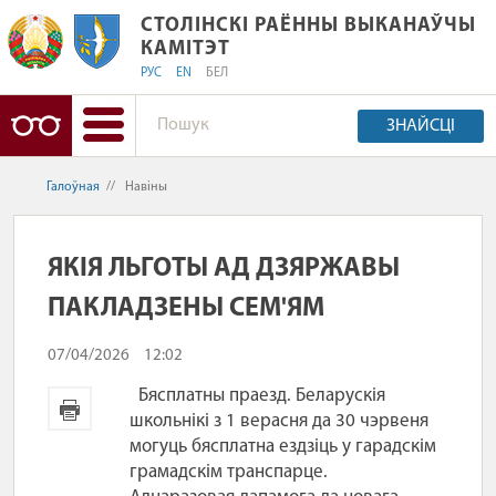
СТОЛІНСКІ РАЁННЫ ВЫКАНАЎЧЫ КАМ
СТОЛІНСКІ РАЁННЫ ВЫКАНАЎЧЫ
КАМІТЭТ
РУС
EN
БЕЛ
ЗНАЙСЦІ
Галоўная
//
Навіны
ЯКІЯ ЛЬГОТЫ АД ДЗЯРЖАВЫ
ПАКЛАДЗЕНЫ СЕМ'ЯМ
07/04/2026
12:02
Бясплатны праезд. Беларускія
школьнікі з 1 верасня да 30 чэрвеня
могуць бясплатна ездзіць у гарадскім
грамадскім транспарце.