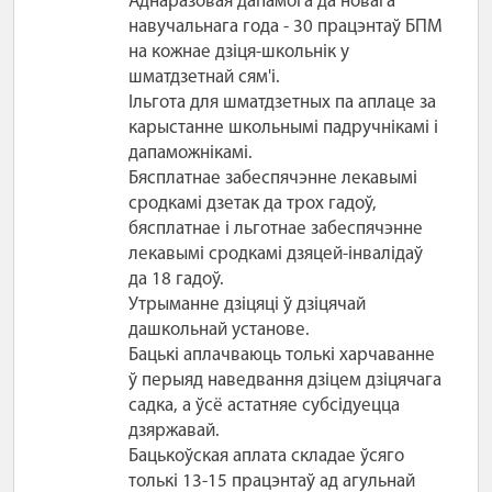
Аднаразовая дапамога да новага
навучальнага года - 30 працэнтаў БПМ
на кожнае дзіця-школьнік у
шматдзетнай сям'і.
Ільгота для шматдзетных па аплаце за
карыстанне школьнымі падручнікамі і
дапаможнікамі.
Бясплатнае забеспячэнне лекавымі
сродкамі дзетак да трох гадоў,
бясплатнае і льготнае забеспячэнне
лекавымі сродкамі дзяцей-інвалідаў
да 18 гадоў.
Утрыманне дзіцяці ў дзіцячай
дашкольнай установе.
Бацькі аплачваюць толькі харчаванне
ў перыяд наведвання дзіцем дзіцячага
садка, а ўсё астатняе субсідуецца
дзяржавай.
Бацькоўская аплата складае ўсяго
толькі 13-15 працэнтаў ад агульнай