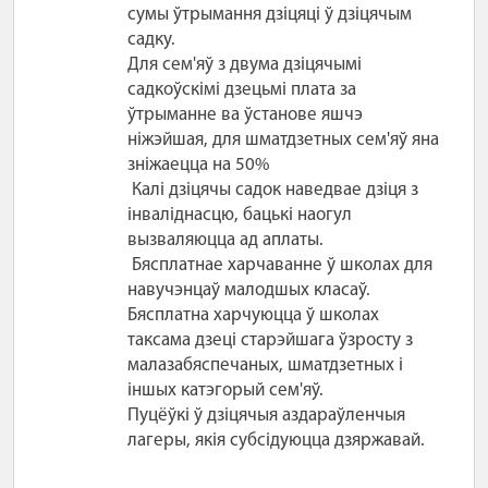
сумы ўтрымання дзіцяці ў дзіцячым
садку.
Для сем'яў з двума дзіцячымі
садкоўскімі дзецьмі плата за
ўтрыманне ва ўстанове яшчэ
ніжэйшая, для шматдзетных сем'яў яна
зніжаецца на 50%
Калі дзіцячы садок наведвае дзіця з
інваліднасцю, бацькі наогул
вызваляюцца ад аплаты.
Бясплатнае харчаванне ў школах для
навучэнцаў малодшых класаў.
Бясплатна харчуюцца ў школах
таксама дзеці старэйшага ўзросту з
малазабяспечаных, шматдзетных і
іншых катэгорый сем'яў.
Пуцёўкі ў дзіцячыя аздараўленчыя
лагеры, якія субсідуюцца дзяржавай.