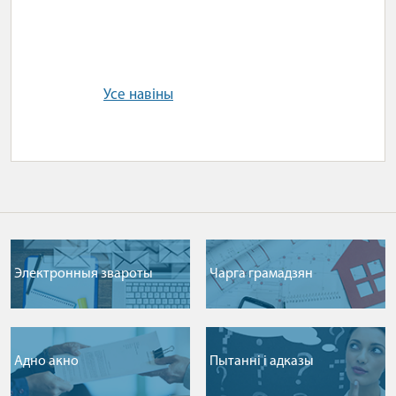
Усе навіны
Электронныя звароты
Чарга грамадзян
Адно акно
Пытаннi i адказы