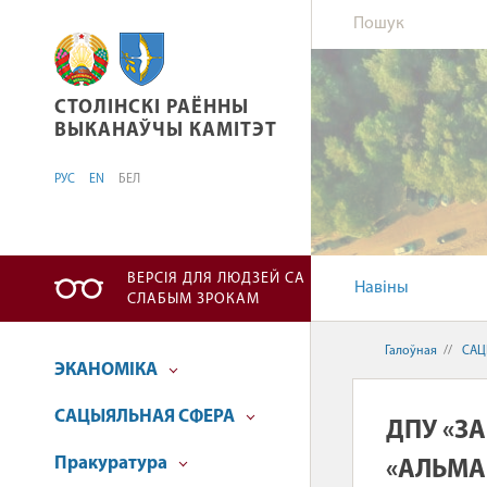
СТОЛІНСКІ РАЁННЫ ВЫКАНАЎЧЫ КАМІТЭТ
СТОЛІНСКІ РАЁННЫ
ВЫКАНАЎЧЫ КАМІТЭТ
РУС
EN
БЕЛ
ВЕРСІЯ ДЛЯ ЛЮДЗЕЙ СА
Навіны
СЛАБЫМ ЗРОКАМ
Галоўная
//
САЦ
ЭКАНОМІКА
САЦЫЯЛЬНАЯ СФЕРА
ДПУ «З
Пракуратура
«АЛЬМА