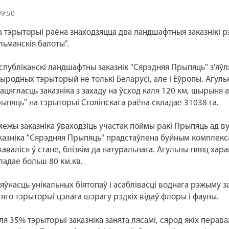
09:50
 тэрыторыі раёна знаходзяцца два ландшафтныя заказнікі рэ
льманскія балоты".
спубліканскі ландшафтны заказнік "Сярэдняя Прыпяць" з'яў
ыродных тэрыторый не толькі Беларусі, але і Еўропы. Агуль
ацягласць заказніка з захаду на ўсход каля 120 км, шырыня а
ыпяць" на тэрыторыі Столінскага раёна складае 31038 га.
межы заказніка ўваходзіць участак поймы ракі Прыпяць ад ву
казніка "Сярэдняя Прыпяць" прадстаўлена буйным комплек
хаваліся ў стане, блізкім да натуральнага. Агульны пляц ха
ладае больш 80 км.кв.
яўнасць унікальных біятопаў і асаблівасці воднага рэжыму з
 яго тэрыторыі цэлага шэрагу рэдкіх відаў флоры і фауны.
ля 35% тэрыторыі заказніка занята лясамі, сярод якіх пера