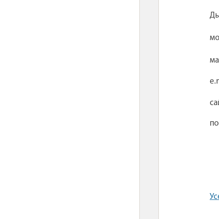
Ды
мо
ма
e.
са
по
Ус