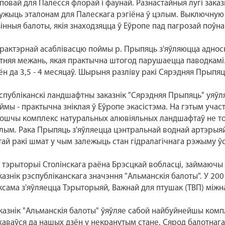
повай для Палесся флорай і фаунай. Разнастайныя лугі заказ
ужыць эталонам для Палескага рэгіёна ў цэлым. Выключную
зінныя балоты, якія знаходзяцца ў Еўропе пад пагрозай поўна
рактэрнай асаблівасцю поймы р. Прыпяць з'яўляюцца адносна
тняя межань, якая практычна штогод парушаецца паводкамі.
ён да 3,5 - 4 месяцаў. Шырыня разліву ракі Сярэдняя Прыпяц
спубліканскі ландшафтны заказнік "Сярэдняя Прыпяць" уяўл
ймы - практычна зніклая ў Еўропе экасістэма. На гэтым уча
ошчы комплекс натуральных алювіяльных ландшафтаў не толь
лым. Рака Прыпяць з'яўляецца цэнтральнай воднай артэрыяй
тай ракі шмат у чым залежыць стан гідралагічнага рэжыму ўс
 тэрыторыі Столінскага раёна Брэсцкай вобласці, займаюч
казнік рэспубліканскага значэння "Альманскія балоты". У 200
ксама з'яўляецца Тэрыторыяй, Важнай для птушак (ТВП) міжн
казнік "Альманскія балоты" ўяўляе сабой найбуйнейшы компл
хаваўся да нашых дзён у некранутым стане. Сярод балотнага 