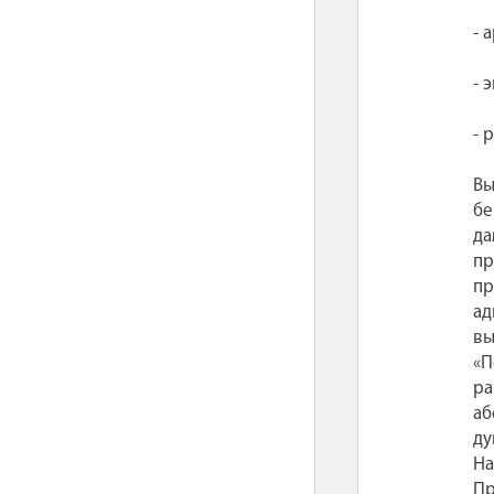
- 
- 
- 
Вы
бе
да
пр
пр
ад
вы
«П
ра
аб
ду
На
Пр