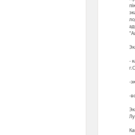
пі
эк
ло
ад
"А
Эк
- 
г.
-э
-в
Эк
Лу
Ка