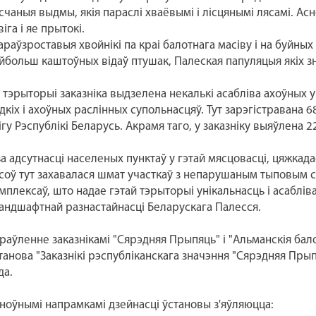
счаныя выдмы, якія параслі хваёвымі і лісцянымі лясамі. Ас
віга і яе прытокі.
араўзроставыя хвойнікі па краі балотнага масіву і на буйны
йбольш каштоўных відаў птушак, Палеская папуляцыя якіх зн
 тэрыторыі заказніка выдзелена некалькі асабліва ахоўных у
дкіх і ахоўных раслінных супольнасцяў. Тут зарэгістравана 6
ігу Рэспублікі Беларусь. Акрамя таго, у заказніку выяўлена 2
за адсутнасці населеных пунктаў у гэтай мясцовасці, цяжкада
соў тут захавалася шмат участкаў з непарушаным тыповым с
мплексаў, што надае гэтай тэрыторыі унікальнасць і асаблів
ландшафтнай разнастайнасці Беларускага Палесся.
раўленне заказнікамі "Сярэдняя Прыпяць" і "Альманскія б
танова "Заказнікі рэспубліканскага значэння "Сярэдняя Прыпя
да.
ноўнымі напрамкамі дзейнасці ўстановы з'яўляюцца: