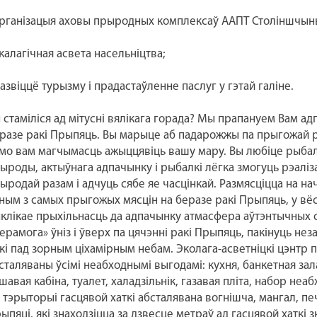
арганізацыя аховы прыродных комплексаў ААПТ Століншчын
экалагічная асвета насельніцтва;
развіццё турызму і прадастаўленне паслуг у гэтай галіне.
 стаміліся ад мітусні вялікага горада? Мы прапануем Вам а
разе ракі Прыпяць. Вы марыце аб падарожжы па прыгожай 
мо вам магчымасць ажыццявіць вашу мару. Вы любіце рыбал
ыроды, актыўнага адпачынку і рыбалкі лёгка змогуць рэалізав
ыродай разам і адчуць сябе яе часцінкай. Размясціцца на на
ным з самых прыгожых мясцін на беразе ракі Прыпяць, у вёсц
клікае прыхільнасць да адпачынку атмасфера аўтэнтычных с
ерамога» ўніз і ўверх па цячэнні ракі Прыпяць, пакінуць не
кі пад зорным ціхамірным небам. Эколага-асветніцкі цэнтр
сталяваны ўсімі неабходнымі выгодамі: кухня, банкетная зала
шавая кабіна, туалет, халадзільнік, газавая пліта, набор неа
 тэрыторыі гасцявой хаткі абсталявана вогнішча, мангал, пе
ыпяці, які знаходзіцца за дзвесце метраў ад гасцявой хаткі 