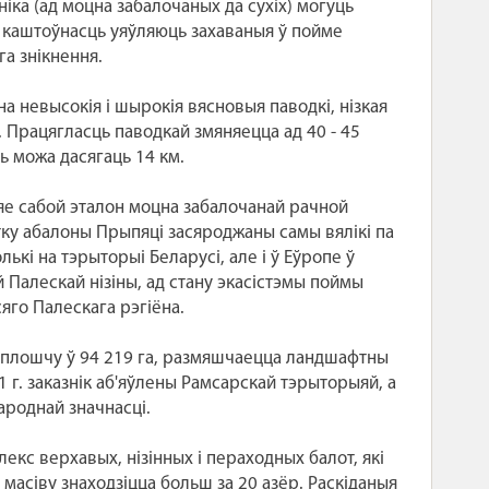
ніка (ад моцна забалочаных да сухіх) могуць
 каштоўнасць уяўляюць захаваныя ў пойме
га знікнення.
 невысокія і шырокія вясновыя паводкі, нізкая
 Працягласць паводкай змяняецца ад 40 - 45
ь можа дасягаць 14 км.
яе сабой эталон моцна забалочанай рачной
стку абалоны Прыпяці засяроджаны самы вялікі па
кі на тэрыторыі Беларусі, але і ў Еўропе ў
 Палескай нізіны, ад стану экасістэмы поймы
яго Палескага рэгіёна.
ы плошчу ў 94 219 га, размяшчаецца ландшафтны
1 г. заказнік аб'яўлены Рамсарскай тэрыторыяй, а
ароднай значнасці.
екс верхавых, нізінных і пераходных балот, які
масіву знаходзіцца больш за 20 азёр. Раскіданыя