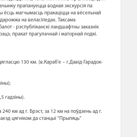
дпачынку прапануецца водная экскурсія па
ы ёсць магчымасць пракаціцца на вёсельнай
адарожжа на веласіпедах. Таксама
алот - рэспубліканскі ландшафтны заказнік
 рацэ, пракат прагулачнай і маторнай лодкі.
гласцю 130 км. (в.Караб'е – г.Давід-Гарадок-
іны);
5 гадзіны).
240 км ад г. Брэст, за 12 км на поўдзень ад г.
Праезд цягніком да станцыі "Прыпяць"