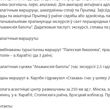
кніка (вогнішча, лаўкі, альтанка). Для аматараў актыўнага а
алагічным маршруце, шматдзённы сплаў па Прыпяці. Заўсёд
дцы па акваторыі Прыпяці ў раёне сядзібы або здзейсніць п
пачывальнікам прапануецца экскурсія ў свет першародных б
льманскія балоты". Дадатковыя паслугі: экскурсіі, сплавы па
алагічныя маршруты:
камбінаваны турыстычны маршрут "Палеская Амазонка", праця
Столін – в.Караб'е) (да 3 дзён);
калагічная сцежка "Альманскія балоты" (час экскурсіі 2,5 гадз
одны маршрут в. Каробе-гідравузел «Стахава» (час у шляху 2,
олага-асветніцкі цэнтр размешчаны за 250 км ад г. Мінска, за 
нінец. у в. Караб'ё, Столінскага раёна, Брэсцкай вобласці. 
нтакты: