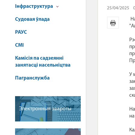
Інфраструктура
25/04/2025
На
Судовая ўлада
"А
РАУС
Рэ
СМІ
пр
пр
Камісія па садзеянні
Пр
занятасці насельніцтва
У 
Пагранслужба
за
за
ск
Электронныя звароты
На
на
Ка