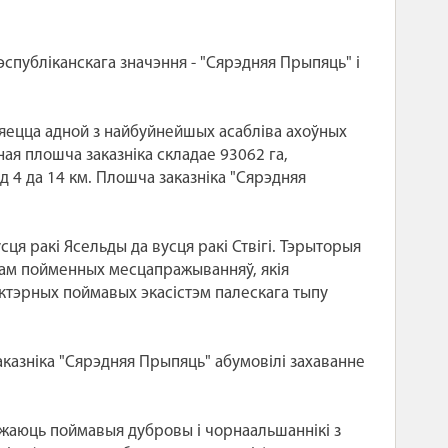
спубліканскага значэння - "Сярэдняя Прыпяць" і
ляецца адной з найбуйнейшых асабліва ахоўных
ная плошча заказніка складае 93062 га,
д 4 да 14 км. Плошча заказніка "Сярэдняя
сця ракі Ясельды да вусця ракі Ствігі. Тэрыторыя
сам пойменных месцапражыванняў, якія
рактэрных поймавых экасістэм палескага тыпу
аказніка "Сярэдняя Прыпяць" абумовілі захаванне
важаюць поймавыя дубровы і чорнаальшаннікі з