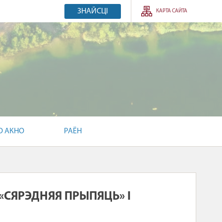
ЗНАЙСЦІ
КАРТА САЙТА
О АКНО
РАЁН
«СЯРЭДНЯЯ ПРЫПЯЦЬ» І