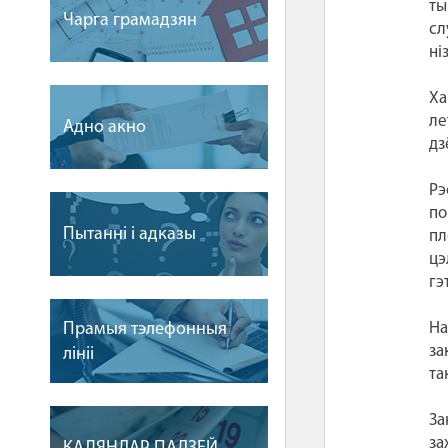
ты
Чарга грамадзян
сл
ні
Ха
ле
Адно акно
дз
Рэ
по
Пытаннi i адказы
пл
цэ
гэ
Прамыя тэлефонныя
На
за
лiнii
та
За
за