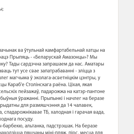
ы;
дпачынак ва ўтульнай камфартабельнай хатцы на
рацэ Прыпяць - «Беларускай Амазонцы»? Мы
ку? Тады сардэчна запрашаем да нас. Аматары
аць тут усе свае запатрабаванні - зліцца з
члег магчыма ў эколага-асветніцкім цэнтры, у
ы Караб'е Столінскага раёна. Ціхая, якая
ельскіх пейзажаў, падарожжа на катэр-пантоне
забыўныя ўражанні. Прыпынкі і начлег на беразе
 прыдатны для размяшчэння да 14 чалавек,
, спадарожнікавае ТБ, халодная і гарачая вада,
бходнага посуду.
ч-барбекю, альтанка, падстрэшак. На беразе
знаходзіцца пяшчаны міні-пляж, пірс, месца для