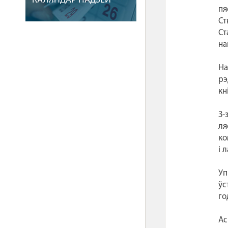
КАЛЯНДАР ПАДЗЕЙ
пя
Ст
Ст
на
На
рэ
кн
З-
ля
ко
і 
Уп
ўс
го
Ас