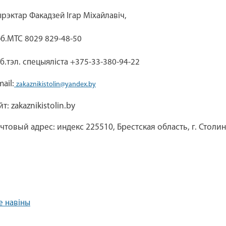
рэктар Факадзей Ігар Міхайлавіч,
б.МТС 8029 829-48-50
б.тэл. спецыяліста +375-33-380-94-22
mail:
zakaznikistolin@yandex.by
йт
: zakaznikistolin.by
чтовый адрес: индекс 225510, Брестская область, г. Столин,
е навіны