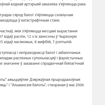
ноўнай воднай артэрыяй заказніка з'яўляецца рака
х градах сярод балот з'яўляюцца сховішчам
аходзіцца ў катастрафічным стане.
часткаў, якія з'яўляюцца месцамі вырастання
87 відаў раслін, 12 з іх занесены ў Чырвоную
25 відаў насякомых, 8 амфібій, 7 рэптылій.
ступнасці і непраходнасці балот і забалочаных
кладам раслінных супольнасцяў і фауністычных
ае значэнне ў захаванні спрадвечнай біялагічнай
алоты" ажыццяўляе Дзяржаўная прыродаахоўная
ць" і "Альманскія балоты", створаная ў маі 2006