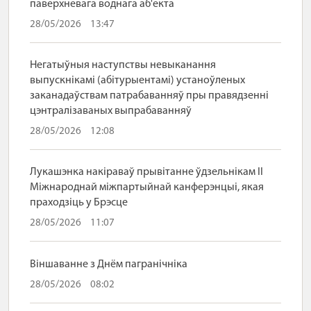
паверхневага воднага аб'екта
28/05/2026
13:47
Негатыўныя наступствы невыканання
выпускнікамі (абітурыентамі) устаноўленых
заканадаўствам патрабаванняў пры правядзенні
цэнтралізаваных выпрабаванняў
28/05/2026
12:08
Лукашэнка накіраваў прывітанне ўдзельнікам II
Міжнароднай міжпартыйнай канферэнцыі, якая
праходзіць у Брэсце
28/05/2026
11:07
Віншаванне з Днём пагранічніка
28/05/2026
08:02