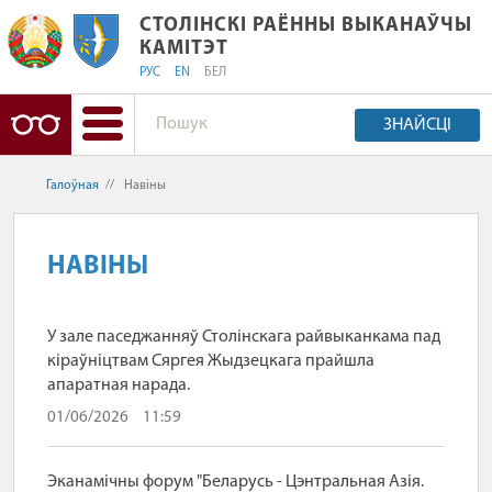
СТОЛІНСКІ РАЁННЫ ВЫКАНАЎЧЫ КАМ
СТОЛІНСКІ РАЁННЫ ВЫКАНАЎЧЫ
КАМІТЭТ
РУС
EN
БЕЛ
ЗНАЙСЦІ
Галоўная
//
Навіны
НАВІНЫ
У зале паседжанняў Столінскага райвыканкама пад
кіраўніцтвам Сяргея Жыдзецкага прайшла
апаратная нарада.
01/06/2026
11:59
Эканамічны форум "Беларусь - Цэнтральная Азія.