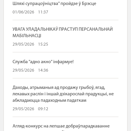
Шляхі супрацоўніцтва" пройдзе ў Брэсце
01/06/2026
11:37
УВАГА УЛАДАЛЬНІКАЎ ПРАСТУП ПЕРСАНАЛЬНАЙ
МАБІЛЬНАСЦІ
29/05/2026
15:25
Служба "адно акно" інфармуе!
29/05/2026
14:36
Даходы, атрыманыя ад продажу грыбоў, ягад,
лекавых раслін і іншай дзікарослай прадукцыі, не
абкладаюцца падаходным падаткам
29/05/2026
09:12
Агляд-конкурс на лепшае добраўпарадкаванне