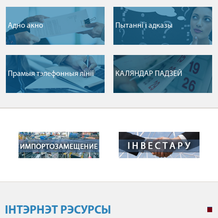
Адно акно
Пытаннi i адказы
Прамыя тэлефонныя лiнii
КАЛЯНДАР ПАДЗЕЙ
ІНТЭРНЭТ РЭСУРСЫ