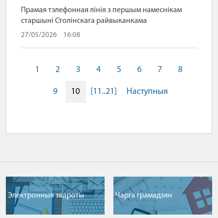
Прамая тэлефонная лінія з першым намеснікам
старшыні Столінскага райвыканкама
27/05/2026
16:08
1
2
3
4
5
6
7
8
9
10
[11..21]
Наступныя
Электронныя звароты
Чарга грамадзян